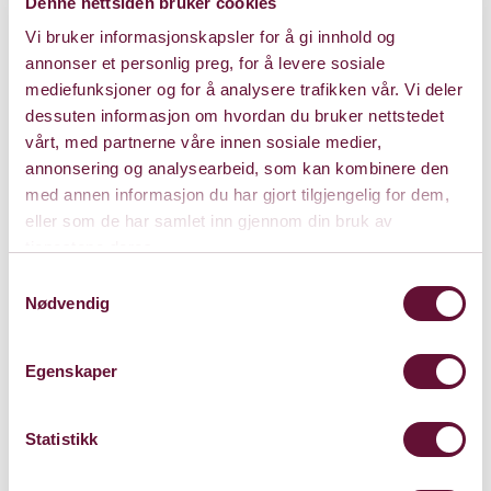
Denne nettsiden bruker cookies
Varighet: 75 min. u/pause
Vi bruker informasjonskapsler for å gi innhold og
annonser et personlig preg, for å levere sosiale
mediefunksjoner og for å analysere trafikken vår. Vi deler
Lørdag 4. desember 2021
dessuten informasjon om hvordan du bruker nettstedet
Kl. 18:00
Forestillingen er spilt
vårt, med partnerne våre innen sosiale medier,
annonsering og analysearbeid, som kan kombinere den
med annen informasjon du har gjort tilgjengelig for dem,
eller som de har samlet inn gjennom din bruk av
tjenestene deres.
Samtykkevalg
Nødvendig
Egenskaper
Statistikk