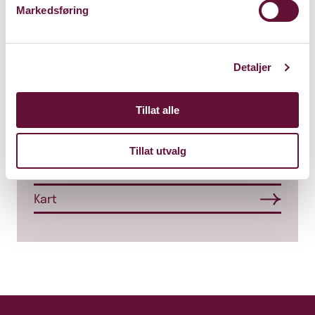
Markedsføring
Detaljer
Store Sal
Tillat alle
Bærum Kulturhus
Claude Monets allé 27
Tillat utvalg
1338 Sandvika
Kart