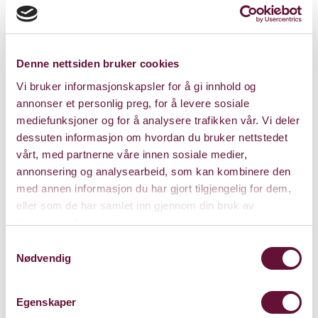
Varighet: 1 time og 30
minutter
Denne nettsiden bruker cookies
Vi bruker informasjonskapsler for å gi innhold og
annonser et personlig preg, for å levere sosiale
Lørdag 6. juni 2020
mediefunksjoner og for å analysere trafikken vår. Vi deler
dessuten informasjon om hvordan du bruker nettstedet
Kl. 17:00
Forestillingen er spilt
vårt, med partnerne våre innen sosiale medier,
annonsering og analysearbeid, som kan kombinere den
Lørdag 6. juni 2020
med annen informasjon du har gjort tilgjengelig for dem,
eller som de har samlet inn gjennom din bruk av
Kl. 19:00
Forestillingen er spilt
tjenestene deres.
Samtykkevalg
Nødvendig
Egenskaper