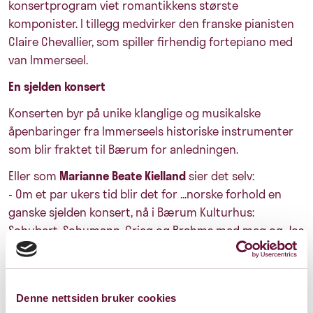
konsertprogram viet romantikkens største
komponister. I tillegg medvirker den franske pianisten
Claire Chevallier, som spiller firhendig fortepiano med
van Immerseel.
En sjelden konsert
Konserten byr på unike klanglige og musikalske
åpenbaringer fra Immerseels historiske instrumenter
som blir fraktet til Bærum for anledningen.
Eller som
Marianne Beate Kielland
sier det selv:
- Om et par ukers tid blir det for ...norske forhold en
ganske sjelden konsert, nå i Bærum Kulturhus:
Schubert, Schumann, Grieg og Brahms med meg og Jos
van Immerseel. Nå oppleves kanskje ikke akkurat det
som en sensasjon, men klangbildet på denne konserten
- med et fortepiano fra 1870 - er et ganske annet enn
Denne nettsiden bruker cookies
det man får med moderne flygel. Så hvis noen ønsker å