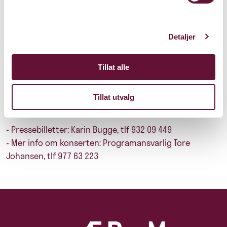
- Åpen Masterclass for utvalgte studenter fra Norges
Musikkhøgskole med Jos van Immerseel og Claire
Detaljer
Chevallier. 16. mars kl 10 - 13 (van Immerseel) og 15 - 18
(Chevallier)
Tillat alle
- Konsertintroduksjon 17. mars kl 18.30. Fortepiano og
tidligmusikk ved Liv Glaser
Tillat utvalg
- Konsert 17. mars kl 19.30 Bærum Kulturhus
- Pressebilletter: Karin Bugge, tlf 932 09 449
- Mer info om konserten: Programansvarlig Tore
Johansen, tlf 977 63 223