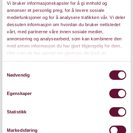
hensettes tilbake i tid, til disse komponistenes
Vi bruker informasjonskapsler for å gi innhold og
annonser et personlig preg, for å levere sosiale
klangverden, til en helt annen klanglig intimitet enn
mediefunksjoner og for å analysere trafikken vår. Vi deler
hva vi hører på de fleste konserter i dag. Ta turen,
dessuten informasjon om hvordan du bruker nettstedet
avslutter Kielland.
vårt, med partnerne våre innen sosiale medier,
annonsering og analysearbeid, som kan kombinere den
med annen informasjon du har gjort tilgjengelig for dem,
Åpen Masterclass
eller som de har samlet inn gjennom din bruk av
Utvalgte studenter ved Norges Musikkhøgskole har
tjenestene deres.
Masterclass med Jos van Immerseel og Clarie Chevallier
Samtykkevalg
Nødvendig
16. mars i Store Sal, Bærum Kulturhus. Publikum og
presse er velkommen fra kl. 10.
Egenskaper
Konsertintroduksjon
Før konserten 17. mars holdes konsertintroduksjon ved
Statistikk
Liv Glaser om fortepiano og tidligmusikk. Foajéscenen i
Bærum Kulturhus kl. 18.30.
Markedsføring
Info til presse