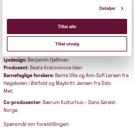
Sang, div. instrumenter, skuespill og bevegelse:
Thomas
Detaljer
Hildebrand
Sang, div. instrumenter, dans:
Håkon Sigernes
Tillat alle
Trommer og elektronikk:
Simen Iversen Vangen
Dans og sang:
Geir Hytten
Konsultasjon og koordinering, design og scene:
Vitor
Tillat utvalg
Truzzi
Lysdesign:
Benjamin Fjellman
Produsent:
Beata Kretovicova Iden
Barnefaglige forskere:
Bente Ulla og Ann-Sofi Larsen fra
Høgskolen i Østfold og Maybritt Jensen fra Oslo
Met:
Co-produsenter:
Bærum Kulturhus – Dans Sørøst-
Norge,
Spørsmål om forestillingen