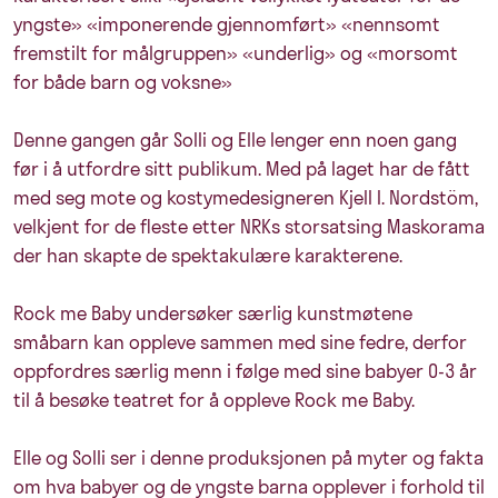
yngste» «imponerende gjennomført» «nennsomt
fremstilt for målgruppen» «underlig» og «morsomt
for både barn og voksne»
Denne gangen går Solli og Elle lenger enn noen gang
før i å utfordre sitt publikum. Med på laget har de fått
med seg mote og kostymedesigneren Kjell I. Nordstöm,
velkjent for de fleste etter NRKs storsatsing Maskorama
der han skapte de spektakulære karakterene.
Rock me Baby undersøker særlig kunstmøtene
småbarn kan oppleve sammen med sine fedre, derfor
oppfordres særlig menn i følge med sine babyer 0-3 år
til å besøke teatret for å oppleve Rock me Baby.
Elle og Solli ser i denne produksjonen på myter og fakta
om hva babyer og de yngste barna opplever i forhold til