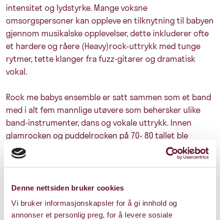
intensitet og lydstyrke. Mange voksne
omsorgspersoner kan oppleve en tilknytning til babyen
gjennom musikalske opplevelser, dette inkluderer ofte
et hardere og råere (Heavy)rock-uttrykk med tunge
rytmer, tette klanger fra fuzz-gitarer og dramatisk
vokal.
Rock me babys ensemble er satt sammen som et band
med i alt fem mannlige utøvere som behersker ulike
band-instrumenter, dans og vokale uttrykk. Innen
glamrocken og puddelrocken på 70- 80 tallet ble
grensene mellom kjønn mindre tydelige. Artistene
fremsto ofte med et androgynt uttrykk. Denne
historiske trenden utforsker ensemblet i Rock me Baby
og forholder seg til denne estetikken som frigjørende
Denne nettsiden bruker cookies
for normative kjønnsmarkører.
Vi bruker informasjonskapsler for å gi innhold og
annonser et personlig preg, for å levere sosiale
Med et visuelt uttrykk, referanser og stiltrekk fra