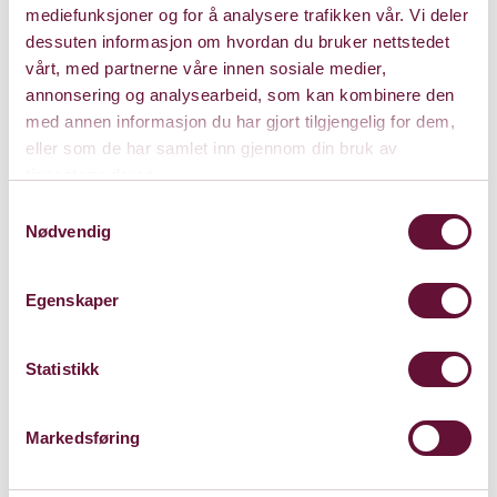
mediefunksjoner og for å analysere trafikken vår. Vi deler
rockens verden utfordres både voksne og små barn til
dessuten informasjon om hvordan du bruker nettstedet
å oppleve og ta del i hva kunst for de yngste kan være.
vårt, med partnerne våre innen sosiale medier,
Bærum Kulturhus og Dans Sørøst-Norge har medvirket
annonsering og analysearbeid, som kan kombinere den
som co-produsenter til forestillingen.
med annen informasjon du har gjort tilgjengelig for dem,
eller som de har samlet inn gjennom din bruk av
Forestillingen vises i Bærum Kulturhus – Underhuset 2.
tjenestene deres.
mars - 4. mars kl. 10 og 14.
Samtykkevalg
Nødvendig
Medvirkende
Egenskaper
Musikalsk ledelse, konseptutvikling, sang, div.
Statistikk
instrumenter og bevegelse:
Øystein Elle
Konseptutforming, koreografi og regi:
Karstein Solli
Kostymer, objekter, hår og sminke:
Kjell Ingebrethsen
Markedsføring
Nordström/ Baron von Bulldog
Scenografi og objekter:
Carl Nilssen-Love