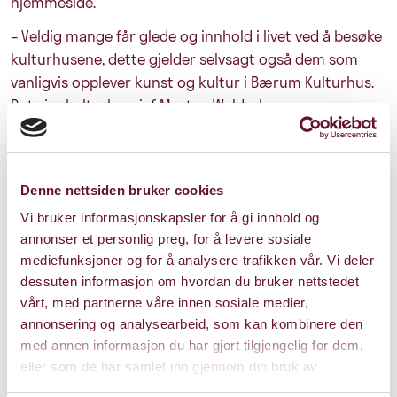
hjemmeside.
– Veldig mange får glede og innhold i livet ved å besøke
kulturhusene, dette gjelder selvsagt også dem som
vanligvis opplever kunst og kultur i Bærum Kulturhus.
Det sier kulturhussjef Morten Walderhaug.
– Derfor bestemte vi oss for å invitere dere inn til
Bærum Kulturhus – Digitalscenen. Et vindu for alle dere
som kjenner oss og liker å bruke oss, sier Walderhaug.
Denne nettsiden bruker cookies
Nå har Digitalscenen akkurat gått på lufta med en
Vi bruker informasjonskapsler for å gi innhold og
spesialprodusert konsert – med en pianist som også er
annonser et personlig preg, for å levere sosiale
komponist, den uhyre talentfulle og ettertraktede
mediefunksjoner og for å analysere trafikken vår. Vi deler
Christian Grøvlen. Han skulle ha spilt i Store Sal foran
dessuten informasjon om hvordan du bruker nettstedet
publikum i april, en periode kulturhuset måtte holde
vårt, med partnerne våre innen sosiale medier,
stengt som ledd i koronasmittetiltak.
annonsering og analysearbeid, som kan kombinere den
– Jeg skal ikke undergrave konsekvensene denne tiden
med annen informasjon du har gjort tilgjengelig for dem,
eller som de har samlet inn gjennom din bruk av
har for kunstnere og mange andre i andre yrker,
tjenestene deres.
beskriver Grøvlen fra scenen i Store Sal, og sikter til