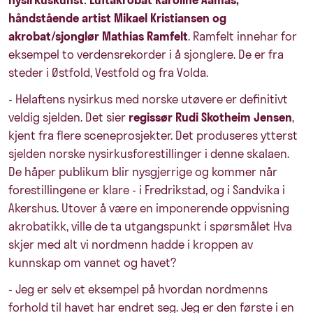
håndstående artist Mikael Kristiansen og
akrobat/sjonglør Mathias Ramfelt
. Ramfelt innehar for
eksempel to verdensrekorder i å sjonglere. De er fra
steder i Østfold, Vestfold og fra Volda.
- Helaftens nysirkus med norske utøvere er definitivt
veldig sjelden. Det sier
regissør Rudi Skotheim Jensen
,
kjent fra flere sceneprosjekter. Det produseres ytterst
sjelden norske nysirkusforestillinger i denne skalaen.
De håper publikum blir nysgjerrige og kommer når
forestillingene er klare - i Fredrikstad, og i Sandvika i
Akershus. Utover å være en imponerende oppvisning
akrobatikk, ville de ta utgangspunkt i spørsmålet Hva
skjer med alt vi nordmenn hadde i kroppen av
kunnskap om vannet og havet?
- Jeg er selv et eksempel på hvordan nordmenns
forhold til havet har endret seg. Jeg er den første i en