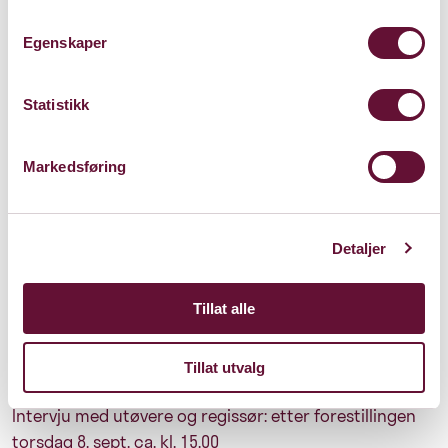
Kostyme/scenografi: Camilla Wexsels Riser
Egenskaper
(Fredrikstad).
Koreograf : Sergio Miguel Mendes
Statistikk
Regi: Rudi Skotheim Jensen (Saltnes).
Markedsføring
---
Praktisk Info til presse
Generalprøve/pressevisning med kostymer: Torsdag 8.
Detaljer
sept. kl. 14.00 – Bærum Kulturhus.
Tillat alle
Film/foto: Full mulighet til film/foto under
pressevisningen.
Tillat utvalg
Varighet: 1 time
Intervju med utøvere og regissør: etter forestillingen
torsdag 8. sept. ca. kl. 15.00