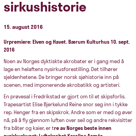
sirkushistorie
15. august 2016
Urpremiere: Elven og Havet. Bærum Kulturhus 10. sept.
2016
Noen av Norges dyktiskte akrobater er i gang med å
lage en helaftens nysirkusforestilling. Det tilhører
sjeldenhetene. De bringer norsk sjøhistorie inn på
scenen, med imponerende akrobatikk og artisteri.
En prøvesal i Fredrikstad er gjort om til et skipsforlis.
Trapesartist Elise Bjerkelund Reine snor seg inn i tykke
rep. Henger fra en skipskrok. Andre som er med og øver
nå, på å fly gjennom luften over seil og andre rekvisitter
fra båter og kaier, er t
re av Norges beste innen
nysirkuskunst: Luftakrobat Karoline Aamås,