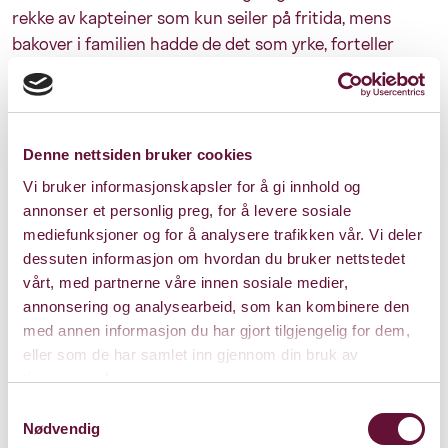
rekke av kapteiner som kun seiler på fritida, mens
bakover i familien hadde de det som yrke, forteller
Skotheim Jensen. Og beskriver forestillingen som noe
“bestefaren din med et sterkt forhold til sjøen” ville
satt pris på.
Denne nettsiden bruker cookies
Musikken er spesiallaget av Hanna von Bergen
,
oppvokst i Fredrikstad. Før hun slapp sin debutplate i
Vi bruker informasjonskapsler for å gi innhold og
fjor bemerket hun seg både i TV-programmet The Voice
annonser et personlig preg, for å levere sosiale
mediefunksjoner og for å analysere trafikken vår. Vi deler
og med sin forkjærlighet for annerledes instrumenter. I
dessuten informasjon om hvordan du bruker nettstedet
“Elven og havet” spiller hun både embira og indisk
vårt, med partnerne våre innen sosiale medier,
harmonium.
annonsering og analysearbeid, som kan kombinere den
En smakebit på det hele, tonsatt av Hannas fine sang
med annen informasjon du har gjort tilgjengelig for dem,
og spill kan du se her:
https://youtu.be/jrrgb83v69E
eller som de har samlet inn gjennom din bruk av
tjenestene deres.
Utøvere: Elise Bjerkelund Reine (Melsomvik), Karoline
Samtykkevalg
Aamås (Volda), Mikael Kristiansen (Røros), Mathias
Nødvendig
Ramfelt (Tønsberg).