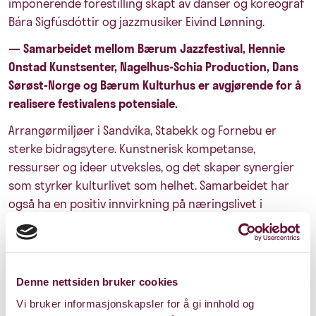
imponerende forestilling skapt av danser og koreograf
Bára Sigfúsdóttir og jazzmusiker Eivind Lønning.
— Samarbeidet mellom Bærum Jazzfestival, Hennie
Onstad Kunstsenter, Nagelhus-Schia Production, Dans
Sørøst-Norge og Bærum Kulturhus er avgjørende for å
realisere festivalens potensiale.
Arrangørmiljøer i Sandvika, Stabekk og Fornebu er
sterke bidragsytere. Kunstnerisk kompetanse,
ressurser og ideer utveksles, og det skaper synergier
som styrker kulturlivet som helhet. Samarbeidet har
også ha en positiv innvirkning på næringslivet i
kommunen ved å tiltrekke seg besøkende, øke
omsetningen for lokale bedrifter og bidra til lokal
næringslivsutvikling», uttaler festivalsjef Kai Gustavsen.
Denne nettsiden bruker cookies
Året festivalhøydepunkter
Vi bruker informasjonskapsler for å gi innhold og