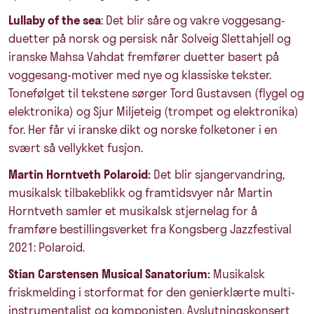
Lullaby of the sea
: Det blir såre og vakre voggesang-
duetter på norsk og persisk når Solveig Slettahjell og
iranske Mahsa Vahdat fremfører duetter basert på
voggesang-motiver med nye og klassiske tekster.
Tonefølget til tekstene sørger Tord Gustavsen (flygel og
elektronika) og Sjur Miljeteig (trompet og elektronika)
for. Her får vi iranske dikt og norske folketoner i en
svært så vellykket fusjon.
Martin Horntveth Polaroid:
Det blir sjangervandring,
musikalsk tilbakeblikk og framtidsvyer når Martin
Horntveth samler et musikalsk stjernelag for å
framføre bestillingsverket fra Kongsberg Jazzfestival
2021: Polaroid.
Stian Carstensen Musical Sanatorium:
Musikalsk
friskmelding i storformat for den genierklærte multi-
instrumentalist og komponisten. Avslutningskonsert