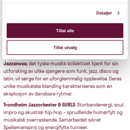
tilnærming til musikken gir en helt ny dimensjon til
disse ikoniske låtene. Utsolgt
Detaljer
Laila Biali,
prisbelønt canadisk sanger og låtskriver,
pianist og radiovert, trollbinder publikum med sin
Tillat alle
allsidige stemme og sjangeroverskridende musikalske
stil. Hennes fengslende låter byr på en blanding av jazz
Tillat utvalg
og pop.
Jazzanova
, det tyske musikk-kollektivet kjent for sin
utforsking av ulike sjangere som funk, jazz, disco og
latin, vil sørge for en uforglemmelig opplevelse. Deres
unike musikalske blanding karakteriseres som en
eksplosjon av dansbare rytmer.
Trondheim Jazzorkester & GURLS:
Storbandenergi, soul,
impro og akustisk hip-hop – sprudlende humørfylt og
musikalsk overraskende. Samarbeidet sikret
Spellemanspris og energifylte turnéer.