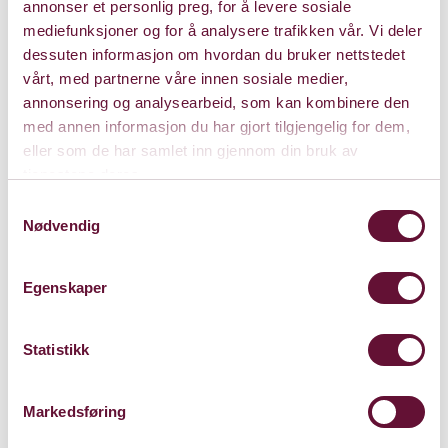
annonser et personlig preg, for å levere sosiale
Det blir mange store opplevelser. Kulturhussjefens
mediefunksjoner og for å analysere trafikken vår. Vi deler
prioriterer hardt og velger følgende 10 konserter:
dessuten informasjon om hvordan du bruker nettstedet
vårt, med partnerne våre innen sosiale medier,
Åpningskonserten onsdag 1. november:
Marius Neset
annonsering og analysearbeid, som kan kombinere den
og London Sinfonietta
framfører BBC Proms-suksessen
med annen informasjon du har gjort tilgjengelig for dem,
Geysir.
eller som de har samlet inn gjennom din bruk av
Hiromis Sonicwonder
tjenestene deres.
, ledet av den vanvittige japanske
pianisten Hiromi har med seg sin fantastiske
Samtykkevalg
Nødvendig
internasjonale kvartett og kombinerer teknisk briljans
og kreativitet.
Egenskaper
Dirty Loops,
youtube-fenomenet som med sin unike og
fengende blanding av funk, pop, jazz og R&B, alltid byr
på sin overflod av spilleglede. Utsolgt
Statistikk
Jazz Sabbath
, britene som tolker låter fra det
legendariske heavy metal-bandet Black Sabbath på sin
Markedsføring
helt unike og spennende måte. Deres kreative