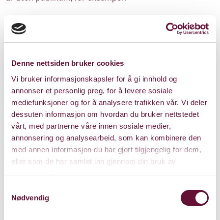
Nye publikummere
Et hovedmål er å få enda flere til å føle seg hjemme
Denne nettsiden bruker cookies
i Kulturhuset.
Vi bruker informasjonskapsler for å gi innhold og
- Vi må fortsette å profesjonalisere og gjøre endringer. I
annonser et personlig preg, for å levere sosiale
dag er Kulturhuset spesielt gode på kunstbiten som
mediefunksjoner og for å analysere trafikken vår. Vi deler
dans og klassisk musikk. Vi skal jobbe med å få med
dessuten informasjon om hvordan du bruker nettstedet
flere av dem som ikke identifiserer seg med oss, sier
vårt, med partnerne våre innen sosiale medier,
Gustavsen, som også leder Sandvika Teater, Lille Scene
annonsering og analysearbeid, som kan kombinere den
og Tanken.
med annen informasjon du har gjort tilgjengelig for dem,
eller som de har samlet inn gjennom din bruk av
- På sikt skal vi jobbe med å få med flere av dem
tjenestene deres.
som ikke identifiserer seg med kulturhuset i dag.
Samtykkevalg
Nødvendig
- Det som
skjer på Tanken er helt rått
. Bare vent
til Bærum blir klar over at det er rundt 100