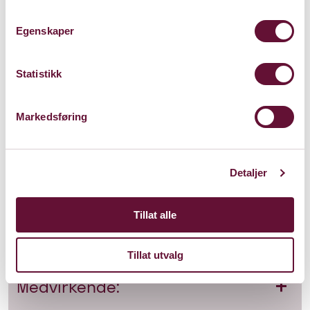
skalaer og et mørkt, elektroniske lydlandskap,
finner han motstand og refleksjon. Pouya har
Egenskaper
jobbet på tvers av fagområder i en årrekke –
med alt fra innspilling og miksing av album,
komponering for ensembler og utvikling av
Statistikk
lydlandskap for teater, performancekunst,
film og serier. Han har også vært skuespiller i
Markedsføring
en rekke teaterproduksjoner i Teheran, og
internasjonalt.
Detaljer
Tillat alle
Om forestillingen
Tillat utvalg
Medvirkende: