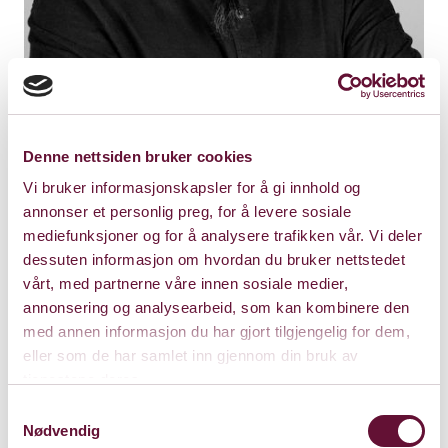
Denne nettsiden bruker cookies
Vi bruker informasjonskapsler for å gi innhold og
annonser et personlig preg, for å levere sosiale
Om Pouya Pour-Amin
mediefunksjoner og for å analysere trafikken vår. Vi deler
dessuten informasjon om hvordan du bruker nettstedet
Pouya Pour-Amin
er en iransk komponist,
vårt, med partnerne våre innen sosiale medier,
scenekunstner, og manusforfatter som kom
annonsering og analysearbeid, som kan kombinere den
til Norge som residenskunstner hos Safemuse
med annen informasjon du har gjort tilgjengelig for dem,
i 2023. Arbeidene hans har ofte en politisk
eller som de har samlet inn gjennom din bruk av
undertone, og beveger seg mellom lyd,
tjenestene deres.
performance og historiefortelling. I det
Samtykkevalg
musikalske spennet mellom klassiske iranske
Nødvendig